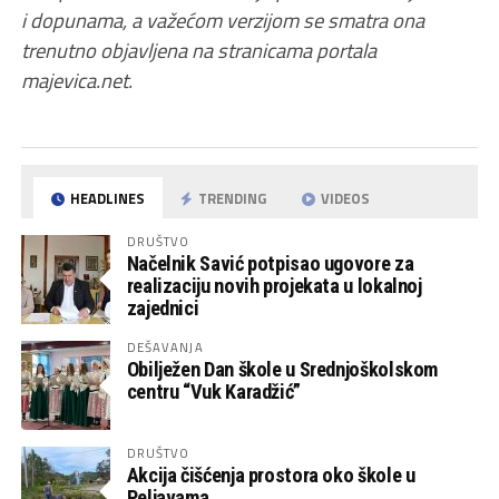
i dopunama, a važećom verzijom se smatra ona
trenutno objavljena na stranicama portala
majevica.net.
HEADLINES
TRENDING
VIDEOS
DRUŠTVO
Načelnik Savić potpisao ugovore za
realizaciju novih projekata u lokalnoj
zajednici
DEŠAVANJA
Obilježen Dan škole u Srednjoškolskom
centru “Vuk Karadžić”
DRUŠTVO
Akcija čišćenja prostora oko škole u
Peljavama