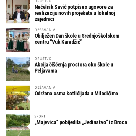
DRUŠTVO
Načelnik Savić potpisao ugovore za
realizaciju novih projekata u lokalnoj
zajednici
DEŠAVANJA
Obilježen Dan škole u Srednjoškolskom
centru “Vuk Karadžić”
DRUŠTVO
Akcija čišćenja prostora oko škole u
Peljavama
DEŠAVANJA
Održana osma kotlićijada u Miladićima
SPORT
„Majevica“ pobijedila „Jedinstvo“ iz Broca