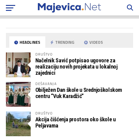
HEADLINES
TRENDING
VIDEOS
DRUŠTVO
Načelnik Savić potpisao ugovore za
realizaciju novih projekata u lokalnoj
zajednici
DEŠAVANJA
Obilježen Dan škole u Srednjoškolskom
centru “Vuk Karadžić”
DRUŠTVO
Akcija čišćenja prostora oko škole u
Peljavama