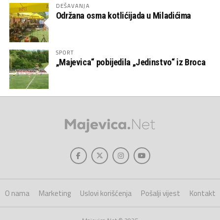
DEŠAVANJA
Održana osma kotlićijada u Miladićima
SPORT
„Majevica“ pobijedila „Jedinstvo“ iz Broca
O nama
Marketing
Uslovi korišćenja
Pošalji vijest
Kontakt