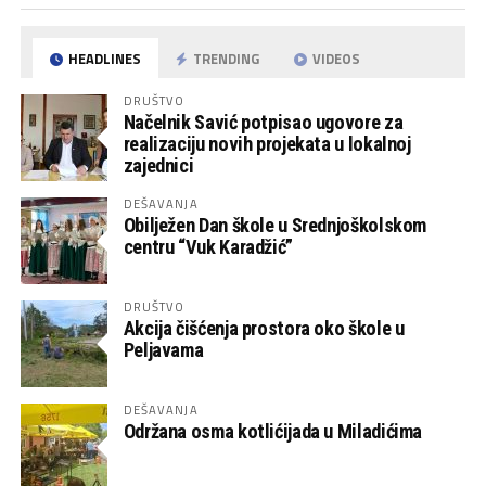
HEADLINES
TRENDING
VIDEOS
DRUŠTVO
Načelnik Savić potpisao ugovore za
realizaciju novih projekata u lokalnoj
zajednici
DEŠAVANJA
Obilježen Dan škole u Srednjoškolskom
centru “Vuk Karadžić”
DRUŠTVO
Akcija čišćenja prostora oko škole u
Peljavama
DEŠAVANJA
Održana osma kotlićijada u Miladićima