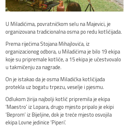
U Miladićima, povratničkom selu na Majevici, je
organizovana tradicionalna osma po redu kotlićijada.
Prema riječima Stojana Mihajlovića, iz
organizacionog odbora, u Miladićima je bilo 19 ekipa
koje su pripremale kotliće, a 15 ekipa je učestvovalo
u takmičenju za nagrade.
On je istakao da je osma Miladićka kotlićijada
protekla uz bogatu trpezu, veselje i pjesmu.
Odlukom žirija najbolji kotlić pripremila je ekipa
‘Maestro’ iz Lopara, drugo mjesto pripalo je ekipi
‘Beprom’ iz Bijeljine, dok je treće mjesto osvojila
ekipa Lovne jedinice ‘Piperi’.