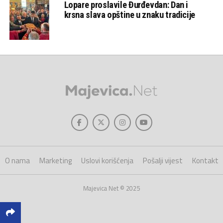
Lopare proslavile Đurđevdan: Dan i
krsna slava opštine u znaku tradicije
O nama
Marketing
Uslovi korišćenja
Pošalji vijest
Kontakt
Majevica Net © 2025