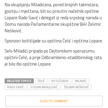
Na okupljanju Miladićana, pored brojnih takmičara,
gostiju i mještana, bili su prisutni načelnik opštine
Lopare Rado Savić i delegat iz reda srpskog naroda u
Domu naroda Parlamentarne skupštine BiH Želimir
Nešković.
Sponzori kotlićijade su opština Čelić i opština Lopare.
Selo Miladići pripada po Dejtonskom sporazumu
opštini Čelić, a prije Odbrambeno-otadžbinskog rata
je bilo dio opštine Lopare.
RELATED TOPICS
ČELIĆ
KOTLIĆIJADA
MILADIĆI
RADO SAVIĆ
STOJAN MIHAJLOVIĆ
ŽELIMIR NEŠKOVIĆ
CLICK TO COMMENT