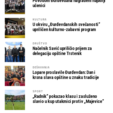
Povodom Đurđevdana nagrađeni najbolji
učenici
KULTURA
U okviru „Đurđevdanskih svečanosti“
upriličen kulturno-zabavni program
DRUŠTVO
Načelnik Savić upriličio prijem za
delegaciju opštine Trstenik
DEŠAVANJA
Lopare proslavile Đurđevdan: Dan i
krsna slava opštine u znaku tradicije
SPORT
„Radnik“ pokazao klasu i zasluženo
slavio u kup utakmici protiv „Majevice“