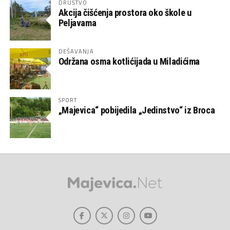
DRUŠTVO
Akcija čišćenja prostora oko škole u
Peljavama
DEŠAVANJA
Održana osma kotlićijada u Miladićima
SPORT
„Majevica“ pobijedila „Jedinstvo“ iz Broca