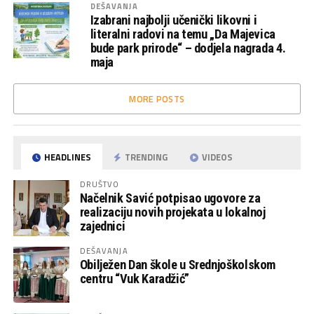
DEŠAVANJA
Izabrani najbolji učenički likovni i
literalni radovi na temu „Da Majevica
bude park prirode“ – dodjela nagrada 4.
maja
MORE POSTS
HEADLINES
TRENDING
VIDEOS
DRUŠTVO
Načelnik Savić potpisao ugovore za
realizaciju novih projekata u lokalnoj
zajednici
DEŠAVANJA
Obilježen Dan škole u Srednjoškolskom
centru “Vuk Karadžić”