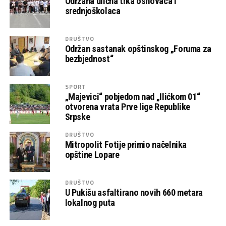
Održana ulična trka osnovaca i
srednjoškolaca
DRUŠTVO
Održan sastanak opštinskog „Foruma za
bezbjednost“
SPORT
„Majevici“ pobjedom nad „Ilićkom 01“
otvorena vrata Prve lige Republike
Srpske
DRUŠTVO
Mitropolit Fotije primio načelnika
opštine Lopare
DRUŠTVO
U Pukišu asfaltirano novih 660 metara
lokalnog puta