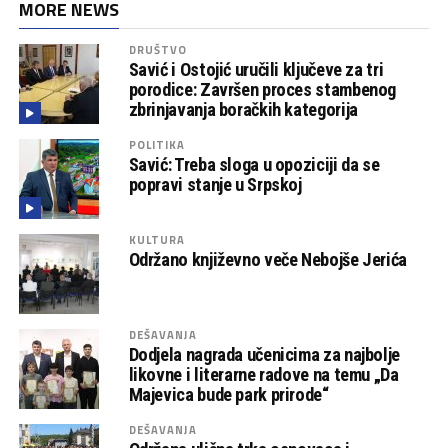
MORE NEWS
DRUŠTVO
Savić i Ostojić uručili ključeve za tri
porodice: Završen proces stambenog
zbrinjavanja boračkih kategorija
POLITIKA
Savić: Treba sloga u opoziciji da se
popravi stanje u Srpskoj
KULTURA
Održano književno veče Nebojše Jerića
DEŠAVANJA
Dodjela nagrada učenicima za najbolje
likovne i literarne radove na temu „Da
Majevica bude park prirode“
DEŠAVANJA