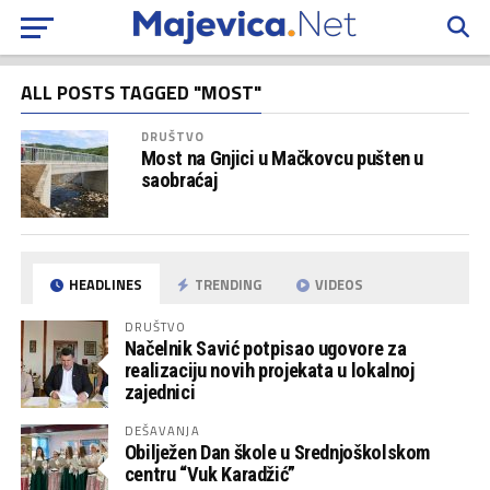
ALL POSTS TAGGED "MOST"
DRUŠTVO
Most na Gnjici u Mačkovcu pušten u
saobraćaj
HEADLINES
TRENDING
VIDEOS
DRUŠTVO
Načelnik Savić potpisao ugovore za
realizaciju novih projekata u lokalnoj
zajednici
DEŠAVANJA
Obilježen Dan škole u Srednjoškolskom
centru “Vuk Karadžić”