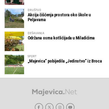
DRUŠTVO
Akcija čišćenja prostora oko škole u
Peljavama
DEŠAVANJA
Održana osma kotlićijada u Miladićima
SPORT
„Majevica“ pobijedila „Jedinstvo“ iz Broca