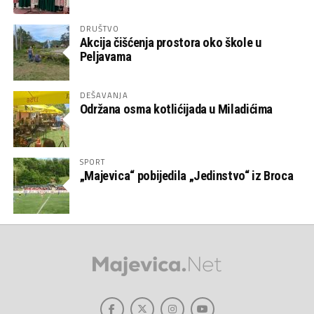
DRUŠTVO
Akcija čišćenja prostora oko škole u
Peljavama
DEŠAVANJA
Održana osma kotlićijada u Miladićima
SPORT
„Majevica“ pobijedila „Jedinstvo“ iz Broca