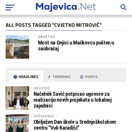
ALL POSTS TAGGED "CVJETKO MITROVIĆ"
DRUŠTVO
Most na Gnjici u Mačkovcu pušten u
saobraćaj
HEADLINES
TRENDING
VIDEOS
DRUŠTVO
Načelnik Savić potpisao ugovore za
realizaciju novih projekata u lokalnoj
zajednici
DEŠAVANJA
Obilježen Dan škole u Srednjoškolskom
centru “Vuk Karadžić”